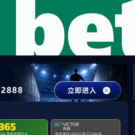
5500
国)会员