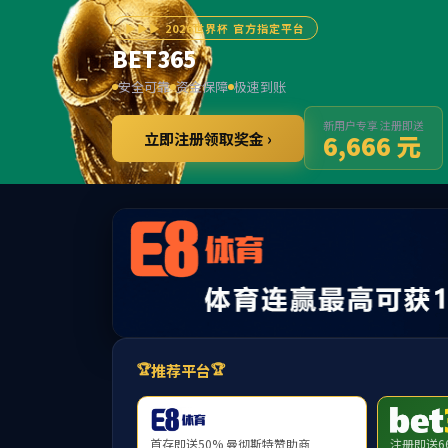
jcjc
(中