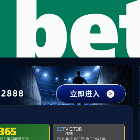
5500
国)会员