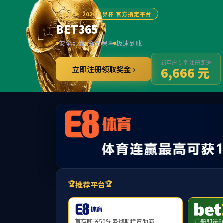
jcjc
(中