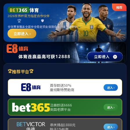
jcjc5500公海贵
宾会(中国)会员
检测中心-官方
网站