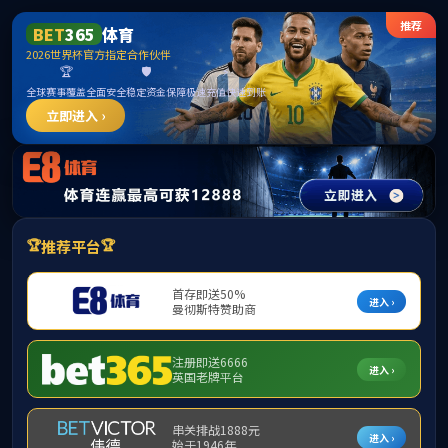
jcjc5500公海贵
宾会(中国)会员
检测中心-官方
网站