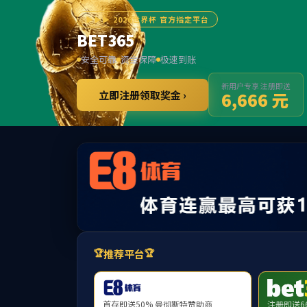
jcjc
(中