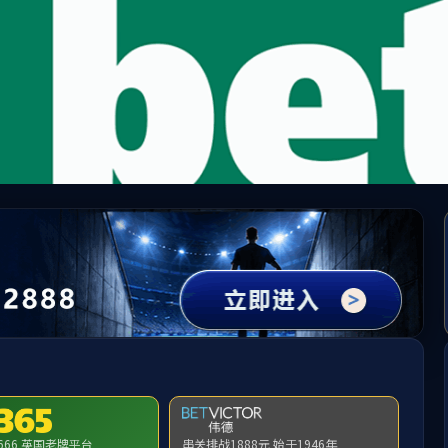
5500
国)会员