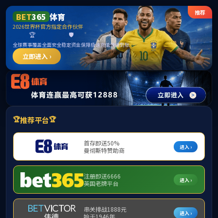
jcjc5500公海贵
宾会(中国)会员
检测中心-官方
网站