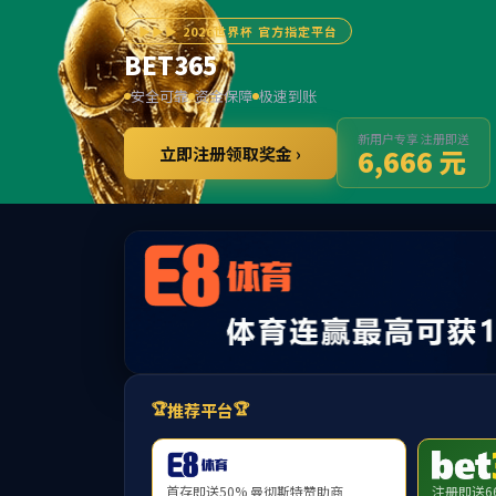
jcjc
(中