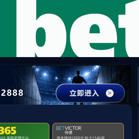
5500
国)会员