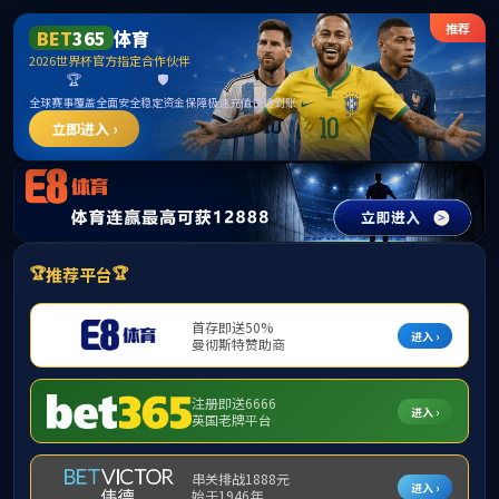
jcjc5500公海贵
宾会(中国)会员
检测中心-官方
网站